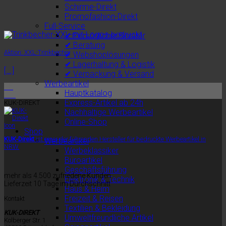
Schirme-Direkt
Promofashion-Direkt
Full-Service
✔ Persönlicher Berater
✔ Beratung
Aktion: XXL-Trinkbecher
✔ Webshoplösungen
✔ Lagerhaltung & Logistik
[...]
✔ Verpackung & Versand
Werbeartikel
15
Hauptkatalog
Juli
Express-Artikel ab 24h
KUK-DIREKT
Nachhaltige Werbeartikel
Online-Shop
Shop
KUK-Direkt
ist einer der führenden Hersteller für bedruckte Werbeartikel in
Werbeartikel
NRW.
Werbeklassiker
Büroartikel
Geschäftsführung
mehr als 4.500 zufriedene Kunden
Elektronik & Technik
Lieferzeit 10 Tage im Durchschnitt
Haus & Heim
Freizeit & Reisen
Kontakt
Textilien & Bekleidung
KUK-DIREKT
Umweltfreundliche Artikel
Kolberger Str. 1