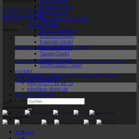
Saisonartikel
40599 Düsseldorf
Essen & Trinken
✉ info@kuk-direkt.de
Persönliches
✆ +49 (0) 211 99 88 1-0
Verpackungen & Hüllen
🖷 +49 (0) 211 99 88 1-20
unsere Marken
Mousepad-Direkt
Aktuelles
Zollstock-Direkt
18
Kalender-Direkt
Dez.
Wanduhr-Direkt
Danke für die Zusammenarbeit im Jahr 2025
21
Tassen-Direkt
Nov.
Schirme-Direkt
Aktuelle Auftragslage – bitte Liefertermine frühzeitig abstimmen!
Stoffmasken-Direkt
14
Kontakt
Nov.
Werbegeschenke zum Jahresende: Geschenksets für Kunden,
Kontaktformular
Mitarbeiter & Lieferanten
+49 (0) 211 99 88 10
15
info@kuk-direkt.de
Juli
Aktion: XXL-Trinkbecher
Info
Zahlungsoptionen:
Versandpartner:
Aktuelles
Login