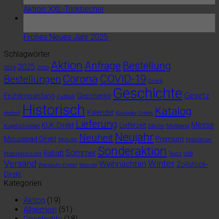
Aktion: XXL-Trinkbecher
17
Dez.
Frohes Neues Jahr 2025
Schlagwörter
Aktion
Anfrage
Bestellung
2025
2024
2026
Corona
COVID-19
Bestellungen
Druck
Geschichte
Gesetz
Frühlingsanfang
Geschenke
Fußball
Historisch
Katalog
Kalender
Herbst
Kalender-Direkt
Lieferung
Messe
KUK-Direkt
Lieferzeit
Kugelschreiber
Maske
Maßband
Neujahr
Neuheit
Mousepad-Direkt
Premium
Mützen
Produktion
Sonderaktion
Sommer
Rabatt
Produktionszeit
Textil
USB
Versand
Winter
Weihnachten
Zollstock-
Wanduhr-Direkt
Wasser
Direkt
Kategorien
Aktion
(19)
Allgemein
(51)
Geschichte
(18)