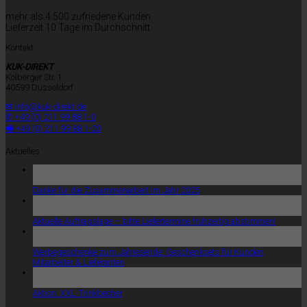
mehr als 4.500 zufriedene Kunden
Lieferzeit 10 Tage im Durchschnitt
Kontakt
KUK-DIREKT
Kolberger Str. 1
40599 Düsseldorf
✉ info@kuk-direkt.de
✆ +49 (0) 211 99 88 1-0
🖷 +49 (0) 211 99 88 1-20
Aktuelles
18
Dez.
Danke für die Zusammenarbeit im Jahr 2025
21
Nov.
Aktuelle Auftragslage – bitte Liefertermine frühzeitig abstimmen!
14
Nov.
Werbegeschenke zum Jahresende: Geschenksets für Kunden,
Mitarbeiter & Lieferanten
15
Juli
Aktion: XXL-Trinkbecher