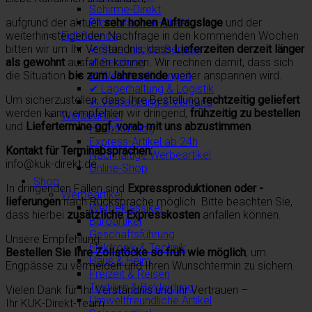
Schirme-Direkt
aufgrund der aktuell
sehr hohen Auftragslage
und der
Promofashion-Direkt
weiterhin steigenden Nachfrage in den kommenden Wochen
Full-Service
bitten wir um Ihr Verständnis, dass
Lieferzeiten derzeit länger
✔ Persönlicher Berater
als gewohnt
ausfallen können. Wir rechnen damit, dass sich
✔ Beratung
die Situation
bis zum Jahresende
weiter anspannen wird.
✔ Webshoplösungen
✔ Lagerhaltung & Logistik
Um sicherzustellen, dass Ihre Bestellung
rechtzeitig geliefert
✔ Verpackung & Versand
werden kann, empfehlen wir dringend,
frühzeitig zu bestellen
Werbeartikel
und
Liefertermine ggf. vorab mit uns abzustimmen
.
Hauptkatalog
Express-Artikel ab 24h
Kontakt für Terminabsprachen:
Nachhaltige Werbeartikel
info@kuk-direkt.de
Online-Shop
Shop
In dringenden Fällen sind
Expressproduktionen oder -
Werbeartikel
lieferungen
nach Rücksprache möglich. Bitte beachten Sie,
Werbeklassiker
dass hierbei
zusätzliche Expresskosten
anfallen können.
Büroartikel
Geschäftsführung
Unsere Empfehlung:
Elektronik & Technik
Bestellen Sie Ihre Zollstöcke so früh wie möglich
, um
Haus & Heim
Engpässe zu vermeiden und Ihren Wunschtermin zu sichern.
Freizeit & Reisen
Textilien & Bekleidung
Vielen Dank für Ihr Verständnis und Ihr Vertrauen –
Umweltfreundliche Artikel
Ihr KUK-Direkt-Team