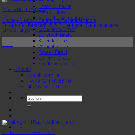
Saisonartikel
Essen & Trinken
Fanartikel für die EM 2024
Persönliches
Verpackungen & Hüllen
Suchen Sie noch bedruckte Fanartikel für die
unsere Marken
Europameisterschaft 2024? Hier finden Sie eine unsere
Mousepad-Direkt
Empfehlungen [...]
Zollstock-Direkt
19
Kalender-Direkt
März
Wanduhr-Direkt
Tassen-Direkt
Schirme-Direkt
Stoffmasken-Direkt
Kontakt
Kontaktformular
+49 (0) 211 99 88 10
info@kuk-direkt.de
Sonderaktion: Baumwolltaschen