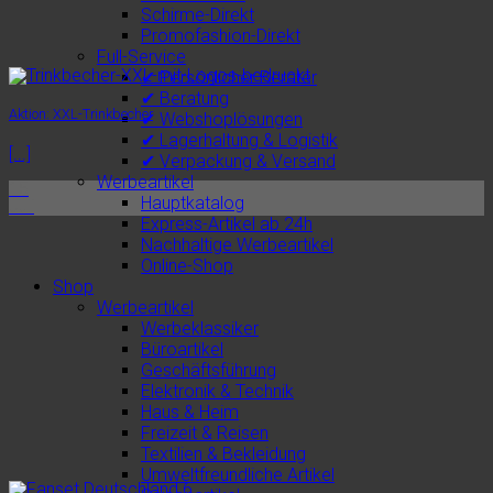
Schirme-Direkt
Promofashion-Direkt
Full-Service
✔ Persönlicher Berater
✔ Beratung
Aktion: XXL-Trinkbecher
✔ Webshoplösungen
✔ Lagerhaltung & Logistik
[...]
✔ Verpackung & Versand
Werbeartikel
15
Hauptkatalog
Juli
Express-Artikel ab 24h
Nachhaltige Werbeartikel
Online-Shop
Shop
Werbeartikel
Werbeklassiker
Büroartikel
Geschäftsführung
Elektronik & Technik
Haus & Heim
Freizeit & Reisen
Textilien & Bekleidung
Umweltfreundliche Artikel