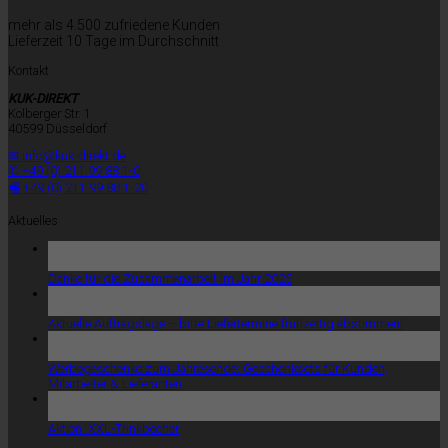
mehr als 4.500 zufriedene Kunden
Lieferzeit 10 Tage im Durchschnitt
Kontakt
KUK-DIREKT
Kolberger Str. 1
40599 Düsseldorf
✉ info@kuk-direkt.de
✆ +49 (0) 211 99 88 1-0
🖷 +49 (0) 211 99 88 1-20
Aktuelles
18
Dez.
Danke für die Zusammenarbeit im Jahr 2025
21
Nov.
Aktuelle Auftragslage – bitte Liefertermine frühzeitig abstimmen!
14
Nov.
Werbegeschenke zum Jahresende: Geschenksets für Kunden,
Mitarbeiter & Lieferanten
15
Juli
Aktion: XXL-Trinkbecher