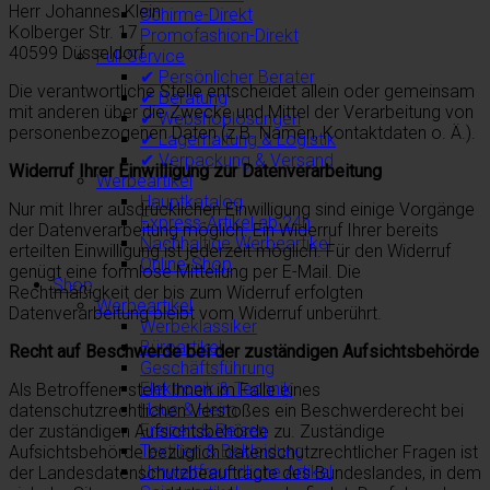
Herr Johannes Klein
Schirme-Direkt
Kolberger Str. 17
Promofashion-Direkt
40599
Düsseldorf
Full-Service
✔ Persönlicher Berater
Die verantwortliche Stelle entscheidet allein oder gemeinsam
✔ Beratung
mit anderen über die Zwecke und Mittel der Verarbeitung von
✔ Webshoplösungen
personenbezogenen Daten (z.B. Namen, Kontaktdaten o. Ä.).
✔ Lagerhaltung & Logistik
✔ Verpackung & Versand
Widerruf Ihrer Einwilligung zur Datenverarbeitung
Werbeartikel
Hauptkatalog
Nur mit Ihrer ausdrücklichen Einwilligung sind einige Vorgänge
Express-Artikel ab 24h
der Datenverarbeitung möglich. Ein Widerruf Ihrer bereits
Nachhaltige Werbeartikel
erteilten Einwilligung ist jederzeit möglich. Für den Widerruf
Online-Shop
genügt eine formlose Mitteilung per E-Mail. Die
Shop
Rechtmäßigkeit der bis zum Widerruf erfolgten
Werbeartikel
Datenverarbeitung bleibt vom Widerruf unberührt.
Werbeklassiker
Büroartikel
Recht auf Beschwerde bei der zuständigen Aufsichtsbehörde
Geschäftsführung
Elektronik & Technik
Als Betroffener steht Ihnen im Falle eines
Haus & Heim
datenschutzrechtlichen Verstoßes ein Beschwerderecht bei
Freizeit & Reisen
der zuständigen Aufsichtsbehörde zu. Zuständige
Textilien & Bekleidung
Aufsichtsbehörde bezüglich datenschutzrechtlicher Fragen ist
Umweltfreundliche Artikel
der Landesdatenschutzbeauftragte des Bundeslandes, in dem