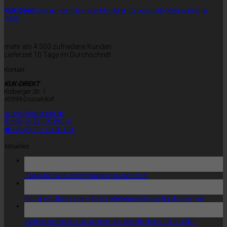
KUK-Direkt
ist einer der führenden Hersteller für bedruckte Werbeartikel in
NRW.
mehr als 4.500 zufriedene Kunden
Lieferzeit 10 Tage im Durchschnitt
Kontakt
KUK-DIREKT
Kolberger Str. 1
40599 Düsseldorf
✉ info@kuk-direkt.de
✆ +49 (0) 211 99 88 1-0
🖷 +49 (0) 211 99 88 1-20
Aktuelles
18
Dez.
Danke für die Zusammenarbeit im Jahr 2025
21
Nov.
Aktuelle Auftragslage – bitte Liefertermine frühzeitig abstimmen!
14
Nov.
Werbegeschenke zum Jahresende: Geschenksets für Kunden,