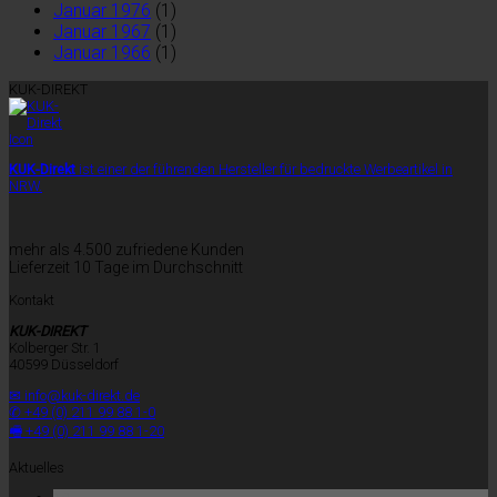
Januar 1976
(1)
Januar 1967
(1)
Januar 1966
(1)
KUK-DIREKT
KUK-Direkt
ist einer der führenden Hersteller für bedruckte Werbeartikel in
NRW.
mehr als 4.500 zufriedene Kunden
Lieferzeit 10 Tage im Durchschnitt
Kontakt
KUK-DIREKT
Kolberger Str. 1
40599 Düsseldorf
✉ info@kuk-direkt.de
✆ +49 (0) 211 99 88 1-0
🖷 +49 (0) 211 99 88 1-20
Aktuelles