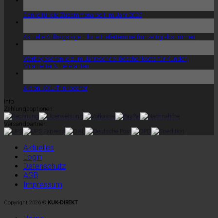
18
Dez.
Danke für die Zusammenarbeit im Jahr 2025
21
Nov.
Aktuelle Auftragslage – bitte Liefertermine frühzeitig abstimmen!
14
Nov.
Werbegeschenke zum Jahresende: Geschenksets für Kunden,
Mitarbeiter & Lieferanten
15
Juli
Aktion: XXL-Trinkbecher
Info
Zahlungsoptionen:
Versandpartner:
Aktuelles
Login
Datenschutz
AGB
Impressum
Copyright 2026 ©
KUK-DIREKT