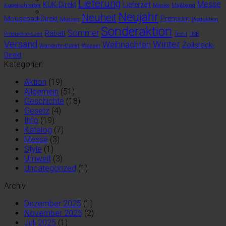
Lieferung
Messe
KUK-Direkt
Lieferzeit
Kugelschreiber
Maske
Maßband
Neujahr
Neuheit
Mousepad-Direkt
Premium
Mützen
Produktion
Sonderaktion
Sommer
Rabatt
Produktionszeit
Textil
USB
Versand
Winter
Weihnachten
Zollstock-
Wanduhr-Direkt
Wasser
Direkt
Kategorien
Aktion
(19)
Allgemein
(51)
Geschichte
(18)
Gesetz
(4)
Info
(19)
Katalog
(7)
Messe
(3)
Style
(1)
Umwelt
(3)
Uncategorized
(1)
Archiv
Dezember 2025
(1)
November 2025
(2)
Juli 2025
(1)