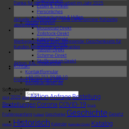
Saisonartikel
Danke für die Zusammenarbeit im Jahr 2025
Essen & Trinken
21
Persönliches
Nov.
Verpackungen & Hüllen
Aktuelle Auftragslage – bitte Liefertermine frühzeitig
unsere Marken
abstimmen!
Mousepad-Direkt
14
Zollstock-Direkt
Nov.
Kalender-Direkt
Werbegeschenke zum Jahresende: Geschenksets für
Wanduhr-Direkt
Kunden, Mitarbeiter & Lieferanten
Tassen-Direkt
15
Schirme-Direkt
Juli
Stoffmasken-Direkt
Aktion: XXL-Trinkbecher
Kontakt
17
Kontaktformular
Dez.
+49 (0) 211 99 88 10
Frohes Neues Jahr 2025
info@kuk-direkt.de
Schlagwörter
Aktion
Anfrage
Bestellung
2025
2024
2026
Corona
COVID-19
Bestellungen
Druck
Geschichte
Gesetz
Frühlingsanfang
Geschenke
Fußball
Historisch
Katalog
Kalender
Herbst
Kalender-Direkt